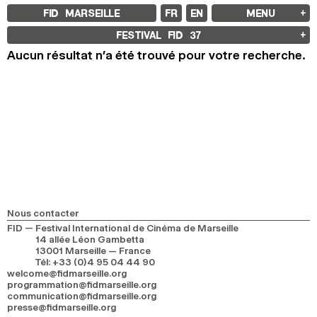
FID MARSEILLE
FR
EN
MENU
FID MARSEILLE
FESTIVAL FID
37
À PROPOS
Aucun résultat n’a été trouvé pour votre recherche.
LE FID À L’ANNÉE
ÉDUCATION À L’IMAGE
À L’INTERNATIONAL
LIVRES ET REVUES
LES ENGAGEMENTS
PARTENAIRES FID 37
FESTIVAL FID 37
PALMARÈS
PROGRAMMATION
RÉTROSPECTIVE
FOCUS
JURY ET PRIX
PROS ET PRESSE
Nous contacter
TARIFS
FID — Festival International de Cinéma de Marseille
CALENDRIER
14 allée Léon Gambetta
13001 Marseille — France
FID LAB 18
Tél
:
+33 (0)4 95 04 44 90
FID CAMPUS 13
welcome@fidmarseille.org
programmation@fidmarseille.org
communication@fidmarseille.org
ARCHIVES
presse@fidmarseille.org
2025
2023
2021
2019