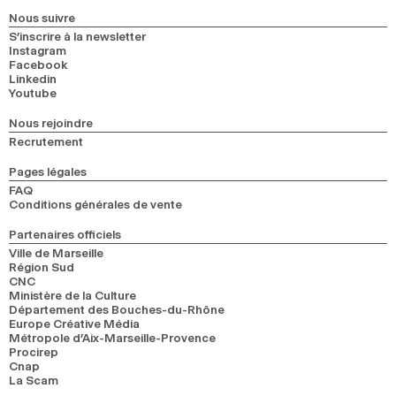
2024
2022
2020
2018
Nous suivre
S’inscrire à la newsletter
Instagram
RECHERCHE
Facebook
Linkedin
Youtube
Nous rejoindre
Recrutement
Pages légales
FAQ
Conditions générales de vente
Partenaires officiels
Ville de Marseille
Région Sud
CNC
Ministère de la Culture
Département des Bouches-du-Rhône
Europe Créative Média
Métropole d’Aix-Marseille-Provence
Procirep
Cnap
La Scam