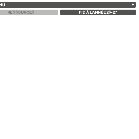
NU
ARCHIVES
RECHERCHE
 13
2025
2023
2021
2019
RESSOURCES
FID À L’ANNÉE 26-27
2024
2022
2020
2018