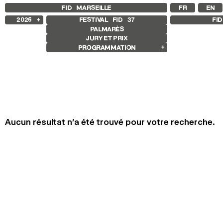
FID MARSEILLE
FR
EN
2026
FESTIVAL FID
37
FI
PALMARÈS
2025
JURY ET PRIX
2024
PROGRAMMATION
2023
2022
Films en compétition
2021
Compétition Internationale
2020
Compétition Française
2019
Compétition Premier Film
2018
Compétition Flash
Compétition GNCR
Autres Joyaux
Aucun résultat n’a été trouvé pour votre recherche.
Rétrospective
Rétrospective Rabah Ameur-Zaïmeche
Focus
Focus Mariana Caló et Francisco
Queimadela
Exposition Galerie sissi club
Autres programmes
Séances spéciales
Jeune public
Films sonores
L’amertume que nous avons connue
Ouverture et clôture