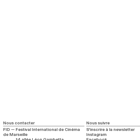
Ouverture
Film de clôture
Parcours
Parcours Jeune
Parcours Première Fois au FID
Séances Inclusives
Séance Accessibilité sensorielle
Séance Ciné Poussette
Rencontres
En tête-à-tête
Les Rencontres du Forum
Sobrevivir al descalabro
Rencontres spontanées
Événements
FIDNights
À Première Vue
FIDŒil librairie de cinéma
Nous contacter
Nous suivre
FID — Festival International de Cinéma
S’inscrire à la newsletter
de Marseille
Instagram
14 allée Léon Gambetta
Facebook