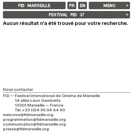
FID MARSEILLE
FR
EN
MENU
FID MARSEILLE
FESTIVAL FID
37
À PROPOS
Aucun résultat n’a été trouvé pour votre recherche.
LE FID À L’ANNÉE
ÉDUCATION À L’IMAGE
À L’INTERNATIONAL
LIVRES ET REVUES
LES ENGAGEMENTS
PARTENAIRES FID 37
FESTIVAL FID 37
PALMARÈS
PROGRAMMATION
RÉTROSPECTIVE
FOCUS
JURY ET PRIX
PROS ET PRESSE
Nous contacter
TARIFS
FID — Festival International de Cinéma de Marseille
CALENDRIER
14 allée Léon Gambetta
13001 Marseille — France
FID LAB 18
Tél
:
+33 (0)4 95 04 44 90
FID CAMPUS 13
welcome@fidmarseille.org
programmation@fidmarseille.org
communication@fidmarseille.org
ARCHIVES
presse@fidmarseille.org
2025
2023
2021
2019