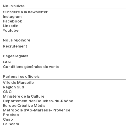
2024
2022
2020
2018
Nous suivre
S’inscrire à la newsletter
Instagram
RECHERCHE
Facebook
Linkedin
Youtube
Nous rejoindre
Recrutement
Pages légales
FAQ
Conditions générales de vente
Partenaires officiels
Ville de Marseille
Région Sud
CNC
Ministère de la Culture
Département des Bouches-du-Rhône
Europe Créative Média
Métropole d’Aix-Marseille-Provence
Procirep
Cnap
La Scam