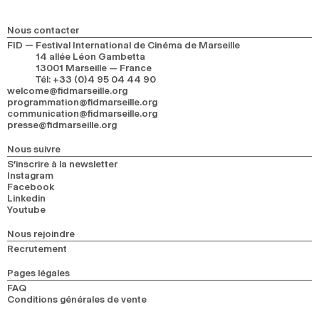
2024
2022
2020
2018
Nous contacter
RECHERCHE
FID — Festival International de Cinéma de Marseille
14 allée Léon Gambetta
13001 Marseille — France
Tél
:
+33 (0)4 95 04 44 90
welcome@fidmarseille.org
programmation@fidmarseille.org
communication@fidmarseille.org
presse@fidmarseille.org
Nous suivre
S’inscrire à la newsletter
Instagram
Facebook
Linkedin
Youtube
Nous rejoindre
Recrutement
Pages légales
FAQ
Conditions générales de vente