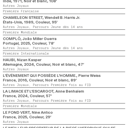
Inde,
1971,
Noir et blanc,
108’
Autres Joyaux
Première Française
CHAMELEON STREET
, Wendell B. Harris Jr.
États-Unis,
1989,
Couleur,
95’
Autres Joyaux,
Parcours Jeune dès 14 ans
Première Mondiale
COMPLÔ
, João Miller Guerra
Portugal,
2025,
Couleur,
78’
Autres Joyaux,
Parcours Jeune dès 14 ans
Première Internationale
HAUBI
, Nizan Kasper
Allemagne,
2024,
Couleur, Noir et blanc,
47’
Autres Joyaux
L’ÉVÉNEMENT QUI POSSÈDE L’HOMME.
, Pierre Weiss
France,
2016,
Couleur, Noir et blanc,
89’
Autres Joyaux,
Parcours Première fois au FID
LA LIMACE ET L’ESCARGOT
, Anne Benhaïem
France,
2024,
Couleur,
57’
Autres Joyaux,
Parcours Première fois au FID
Première Mondiale
LE FOND VERT
, Nine Antico
France,
2025,
Couleur,
29’
Autres Joyaux
LE MEILLEUR SPECTATEUR DE LA PIECE HISTORIQUE QUI SE