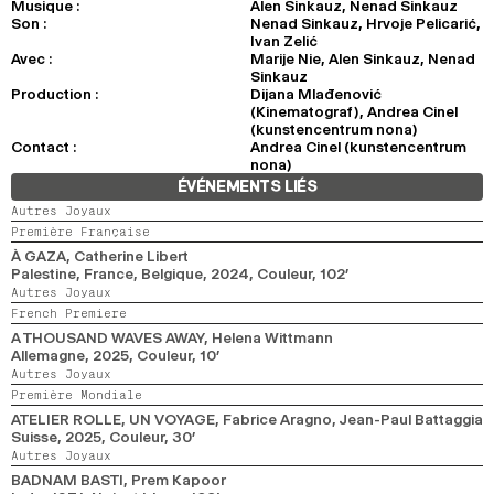
Musique :
Alen Sinkauz, Nenad Sinkauz
Son :
Nenad Sinkauz, Hrvoje Pelicarić,
Ivan Zelić
Avec :
Marije Nie, Alen Sinkauz, Nenad
Sinkauz
Production :
Dijana Mlađenović
(Kinematograf), Andrea Cinel
(kunstencentrum nona)
Contact :
Andrea Cinel (kunstencentrum
nona)
ÉVÉNEMENTS LIÉS
Autres Joyaux
Première Française
À GAZA
, Catherine Libert
Palestine, France, Belgique,
2024,
Couleur,
102’
Autres Joyaux
French Premiere
A THOUSAND WAVES AWAY
, Helena Wittmann
Allemagne,
2025,
Couleur,
10’
Autres Joyaux
Première Mondiale
ATELIER ROLLE, UN VOYAGE
, Fabrice Aragno, Jean-Paul Battaggia
Suisse,
2025,
Couleur,
30’
Autres Joyaux
BADNAM BASTI
, Prem Kapoor