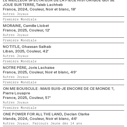
JOUE SUR TERRE
, Taleb Lachheb
France,
2024,
Couleur, Noir et blanc,
18’
Autres Joyaux
Première Mondiale
MORAINE
, Camille Llobet
France,
2025,
Couleur,
12’
Autres Joyaux
Première Mondiale
NO TITLE
, Ghassan Salhab
Liban,
2025,
Couleur,
42’
Autres Joyaux
Première Mondiale
NOTRE PÈRE
, Joris Lachaise
France,
2025,
Couleur, Noir et blanc,
49’
Autres Joyaux
Première Mondiale
ON ME BOUSCULE : MAIS SUIS-JE ENCORE DE CE MONDE ?
,
Pierre Louapre
France,
2025,
Couleur,
57’
Autres Joyaux
Première Mondiale
ONE POWER FOR ALL THE LAND
, Declan Clarke
Irlande,
2024,
Couleur, Noir et blanc,
46’
Autres Joyaux,
Parcours Jeune dès 14 ans