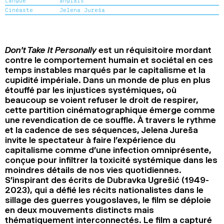
Langue
anglais
2024
2022
2020
2018
Cinéaste
Jelena Jureša
RECHERCHE
Don’t Take It Personally
est un réquisitoire mordant
contre le comportement humain et sociétal en ces
temps instables marqués par le capitalisme et la
cupidité impériale. Dans un monde de plus en plus
étouffé par les injustices systémiques, où
beaucoup se voient refuser le droit de respirer,
cette partition cinématographique émerge comme
une revendication de ce souffle. À travers le rythme
et la cadence de ses séquences, Jelena Jureša
invite le spectateur à faire l’expérience du
capitalisme comme d’une infection omniprésente,
conçue pour infiltrer la toxicité systémique dans les
moindres détails de nos vies quotidiennes.
S’inspirant des écrits de Dubravka Ugrešić (1949-
2023), qui a défié les récits nationalistes dans le
sillage des guerres yougoslaves, le film se déploie
en deux mouvements distincts mais
thématiquement interconnectés. Le film a capturé