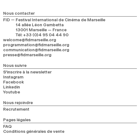
2024
2022
2020
2018
Nous contacter
RECHERCHE
FID — Festival International de Cinéma de Marseille
14 allée Léon Gambetta
13001 Marseille — France
Tél
:
+33 (0)4 95 04 44 90
welcome@fidmarseille.org
programmation@fidmarseille.org
communication@fidmarseille.org
presse@fidmarseille.org
Nous suivre
S’inscrire à la newsletter
Instagram
Facebook
Linkedin
Youtube
Nous rejoindre
Recrutement
Pages légales
FAQ
Conditions générales de vente