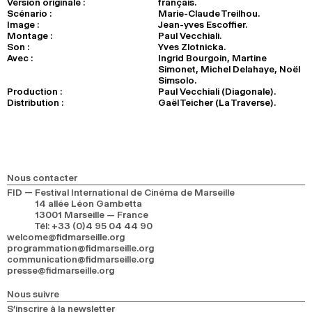
Version originale :
français.
Scénario :
Marie-Claude Treilhou.
Image :
Jean-yves Escoffier.
Montage :
Paul Vecchiali.
Son :
Yves Zlotnicka.
Avec :
Ingrid Bourgoin, Martine
Simonet, Michel Delahaye, Noël
Simsolo.
Production :
Paul Vecchiali (Diagonale).
Distribution :
Gaël Teicher (La Traverse).
Nous contacter
FID — Festival International de Cinéma de Marseille
14 allée Léon Gambetta
13001 Marseille — France
Tél
:
+33 (0)4 95 04 44 90
welcome@fidmarseille.org
programmation@fidmarseille.org
communication@fidmarseille.org
presse@fidmarseille.org
Nous suivre
S’inscrire à la newsletter