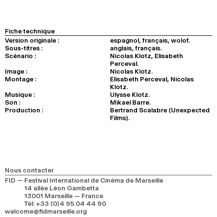
Fiche technique
Version originale :
espagnol, français, wolof.
Sous-titres :
anglais, français.
Scénario :
Nicolas Klotz, Elisabeth
Perceval.
Image :
Nicolas Klotz.
Montage :
Elisabeth Perceval, Nicolas
Klotz.
Musique :
Ulysse Klotz.
Son :
Mikael Barre.
Production :
Bertrand Scalabre (Unexpected
Films).
Nous contacter
FID — Festival International de Cinéma de Marseille
14 allée Léon Gambetta
13001 Marseille — France
Tél
:
+33 (0)4 95 04 44 90
welcome@fidmarseille.org