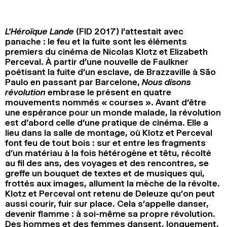
2024
2022
2020
2018
L’Héroïque Lande
(FID 2017) l’attestait avec
RECHERCHE
panache : le feu et la fuite sont les éléments
premiers du cinéma de Nicolas Klotz et Elizabeth
Perceval. À partir d’une nouvelle de Faulkner
poétisant la fuite d’un esclave, de Brazzaville à São
Paulo en passant par Barcelone,
Nous disons
révolution
embrase le présent en quatre
mouvements nommés « courses ». Avant d’être
une espérance pour un monde malade, la révolution
est d’abord celle d’une pratique de cinéma. Elle a
lieu dans la salle de montage, où Klotz et Perceval
font feu de tout bois : sur et entre les fragments
d’un matériau à la fois hétérogène et têtu, récolté
au fil des ans, des voyages et des rencontres, se
greffe un bouquet de textes et de musiques qui,
frottés aux images, allument la mèche de la révolte.
Klotz et Perceval ont retenu de Deleuze qu’on peut
aussi courir, fuir sur place. Cela s’appelle danser,
devenir flamme : à soi-même sa propre révolution.
Des hommes et des femmes dansent, longuement,