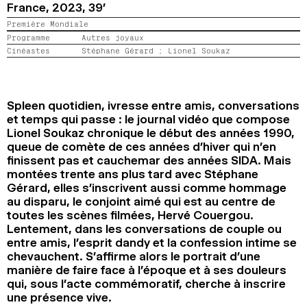
France,
2023,
39’
2024
2022
2020
2018
Première Mondiale
Programme
Autres joyaux
RECHERCHE
Cinéastes
Stéphane Gérard ;
Lionel Soukaz
Spleen quotidien, ivresse entre amis, conversations
et temps qui passe : le journal vidéo que compose
Lionel Soukaz chronique le début des années 1990,
queue de comète de ces années d’hiver qui n’en
finissent pas et cauchemar des années SIDA. Mais
montées trente ans plus tard avec Stéphane
Gérard, elles s’inscrivent aussi comme hommage
au disparu, le conjoint aimé qui est au centre de
toutes les scènes filmées, Hervé Couergou.
Lentement, dans les conversations de couple ou
entre amis, l’esprit dandy et la confession intime se
chevauchent. S’affirme alors le portrait d’une
manière de faire face à l’époque et à ses douleurs
qui, sous l’acte commémoratif, cherche à inscrire
une présence vive.