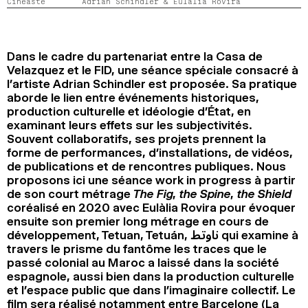
Cinéaste
Adrian Schindler & Eulàlia Rovira
2024
2022
2020
2018
RECHERCHE
Dans le cadre du partenariat entre la Casa de
Velazquez et le FID, une séance spéciale consacré à
l’artiste Adrian Schindler est proposée. Sa pratique
aborde le lien entre événements historiques,
production culturelle et idéologie d’État, en
examinant leurs effets sur les subjectivités.
Souvent collaboratifs, ses projets prennent la
forme de performances, d’installations, de vidéos,
de publications et de rencontres publiques. Nous
proposons ici une séance work in progress à partir
de son court métrage
The Fig, the Spine, the Shield
coréalisé en 2020 avec Eulàlia Rovira pour évoquer
ensuite son premier long métrage en cours de
développement, Tetuan, Tetuán, ناوتط qui examine à
travers le prisme du fantôme les traces que le
passé colonial au Maroc a laissé dans la société
espagnole, aussi bien dans la production culturelle
et l’espace public que dans l’imaginaire collectif. Le
film sera réalisé notamment entre Barcelone (La