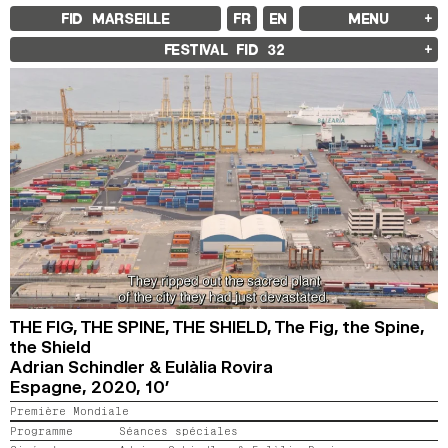
FID MARSEILLE
FR
EN
MENU
FID MARSEILLE
FESTIVAL FID
32
À PROPOS
LE FID À L’ANNÉE
ÉDUCATION À L’IMAGE
À L’INTERNATIONAL
LIVRES ET REVUES
LES ENGAGEMENTS
PARTENAIRES FID 37
FESTIVAL FID 37
PALMARÈS
PROGRAMMATION
RÉTROSPECTIVE
FOCUS
JURY ET PRIX
PROS ET PRESSE
TARIFS
CALENDRIER
THE FIG, THE SPINE, THE SHIELD,
The Fig, the Spine,
the Shield
Adrian Schindler & Eulàlia Rovira
FID LAB 18
FID CAMPUS 13
Espagne,
2020,
10’
Première Mondiale
ARCHIVES
Programme
Séances spéciales
2025
2023
2021
2019