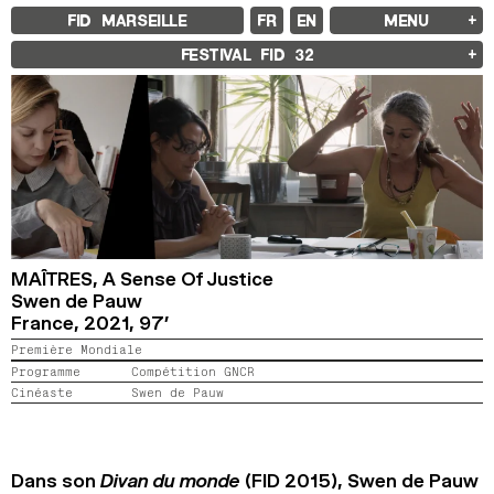
FID MARSEILLE
FR
EN
MENU
FID MARSEILLE
FESTIVAL FID
32
À PROPOS
LE FID À L’ANNÉE
ÉDUCATION À L’IMAGE
À L’INTERNATIONAL
LIVRES ET REVUES
LES ENGAGEMENTS
PARTENAIRES FID 37
FESTIVAL FID 37
PALMARÈS
PROGRAMMATION
RÉTROSPECTIVE
MAÎTRES,
A Sense Of Justice
FOCUS
Swen de Pauw
JURY ET PRIX
France,
2021,
97’
PROS ET PRESSE
TARIFS
Première Mondiale
CALENDRIER
Programme
Compétition GNCR
Cinéaste
Swen de Pauw
FID LAB 18
FID CAMPUS 13
ARCHIVES
Dans son
Divan du monde
(FID 2015), Swen de Pauw
2025
2023
2021
2019