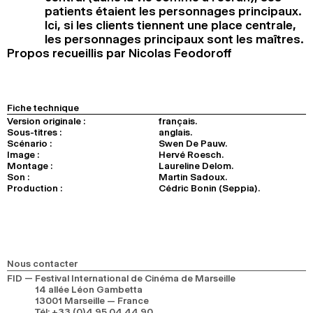
patients étaient les personnages principaux.
Ici, si les clients tiennent une place centrale,
les personnages principaux sont les maîtres.
Propos recueillis par Nicolas Feodoroff
Fiche technique
Version originale :
français.
Sous-titres :
anglais.
Scénario :
Swen De Pauw.
Image :
Hervé Roesch.
Montage :
Laureline Delom.
Son :
Martin Sadoux.
Production :
Cédric Bonin (Seppia).
Nous contacter
FID — Festival International de Cinéma de Marseille
14 allée Léon Gambetta
13001 Marseille — France
Tél
:
+33 (0)4 95 04 44 90