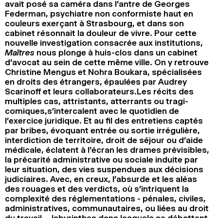
avait posé sa caméra dans l’antre de Georges
2024
2022
2020
2018
Federman, psychiatre non conformiste haut en
couleurs exerçant à Strasbourg, et dans son
RECHERCHE
cabinet résonnait la douleur de vivre. Pour cette
nouvelle investigation consacrée aux institutions,
Maîtres
nous plonge à huis-clos dans un cabinet
d’avocat au sein de cette même ville. On y retrouve
Christine Mengus et Nohra Boukara, spécialisées
en droits des étrangers, épaulées par Audrey
Scarinoff et leurs collaborateurs.Les récits des
multiples cas, attristants, atterrants ou tragi-
comiques,s’intercalent avec le quotidien de
l’exercice juridique. Et au fil des entretiens captés
par bribes, évoquant entrée ou sortie irrégulière,
interdiction de territoire, droit de séjour ou d’aide
médicale, éclatent à l’écran les drames prévisibles,
la précarité administrative ou sociale induite par
leur situation, des vies suspendues aux décisions
judiciaires. Avec, en creux, l’absurde et les aléas
des rouages et des verdicts, où s’intriquent la
complexité des réglementations - pénales, civiles,
administratives, communautaires, ou liées au droit
du travail -, labyrinthes dans lesquels se débattent