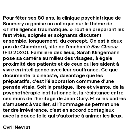
2024
2022
2020
2018
Pour fêter ses 80 ans, la clinique psychiatrique de
RECHERCHE
Saumery organise un colloque sur le thème de
« l’intelligence traumatique. » Tout en préparant les
festivités, soignés et soignants discutent
ensemble, longuement, du concept. On est à deux
pas de Chambord, site de l’enchanté
Bas-Choeur
(FID 2020). Familière des lieux, Sarah Klingemann
pose sa caméra au milieu des visages, à égale
proximité des patients et de ceux qui les aident à
vivre en intelligence avec leur souffrance. Ce que
documente la cinéaste, davantage que les
préparatifs, c’est l’élaboration commune d’une
pensée vitale. Soit la pratique, libre et vivante, de la
psychothérapie institutionnelle, la résistance entre
ces murs de l’héritage de Jean Oury. Et si les cadres
s’amusent à vaciller, si l’hommage se permet une
tendre irrévérence, c’est en accord contagieux
avec la douce folie qui s’autorise à animer les lieux.
Cyril Neyrat