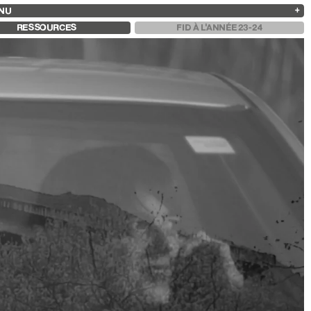
NU
ARCHIVES
RECHERCHE
 13
2025
2023
2021
2019
RESSOURCES
FID À L'ANNÉE 23-24
2024
2022
2020
2018