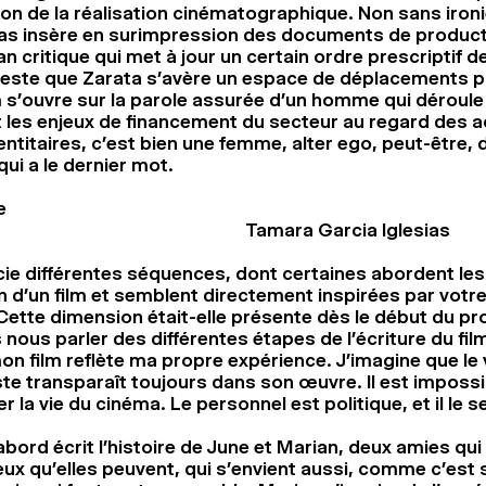
ion de la réalisation cinématographique. Non sans iron
sias insère en surimpression des documents de produ
an critique qui met à jour un certain ordre prescriptif de
este que Zarata s’avère un espace de déplacements po
m s’ouvre sur la parole assurée d’un homme qui déroule
les enjeux de financement du secteur au regard des a
entitaires, c’est bien une femme, alter ego, peut-être, d
 qui a le dernier mot.
e
Tamara Garcia Iglesias
ie différentes séquences, dont certaines abordent les
on d’un film et semblent directement inspirées par votr
Cette dimension était-elle présente dès le début du pro
nous parler des différentes étapes de l’écriture du fil
on film reflète ma propre expérience. J’imagine que le 
te transparaît toujours dans son œuvre. Il est impossi
r la vie du cinéma. Le personnel est politique, et il le s
’abord écrit l’histoire de June et Marian, deux amies qui
ux qu’elles peuvent, qui s’envient aussi, comme c’est 