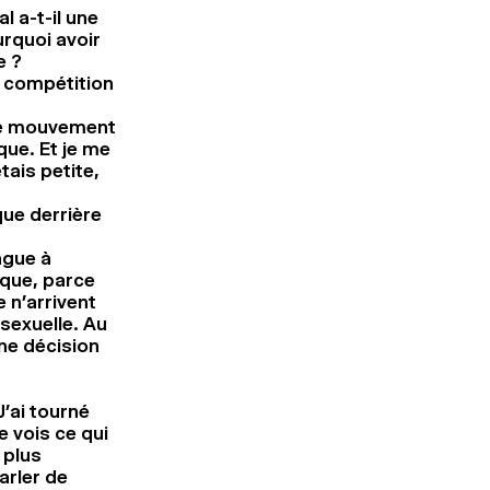
 a-t-il une
urquoi avoir
e ?
a compétition
 ce mouvement
que. Et je me
tais petite,
que derrière
ngue à
sque, parce
e n’arrivent
sexuelle. Au
une décision
J’ai tourné
e vois ce qui
 plus
arler de