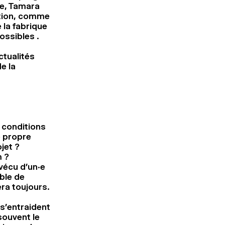
ie, Tamara
ction, comme
 la fabrique
ssibles .
ctualités
e la
 conditions
e propre
jet ?
m ?
vécu d’un·e
ble de
era toujours.
 s’entraident
souvent le