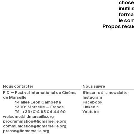
choses
inutil
format
le son
Propos recuei
Nous contacter
Nous suivre
FID — Festival International de Cinéma
S’inscrire à la newsletter
de Marseille
Instagram
14 allée Léon Gambetta
Facebook
13001 Marseille — France
Linkedin
Tél
:
+33 (0)4 95 04 44 90
Youtube
welcome@fidmarseille.org
programmation@fidmarseille.org
communication@fidmarseille.org
presse@fidmarseille.org