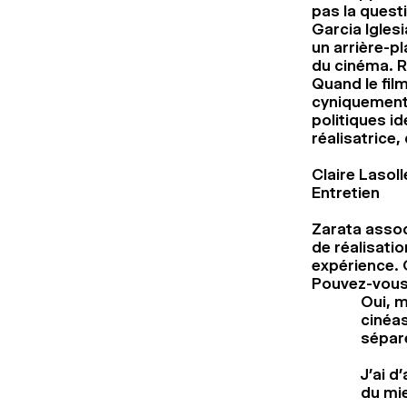
pas la quest
Garcia Igle
un arrière-pl
du cinéma. R
Quand le fil
cyniquement 
politiques id
réalisatrice,
Claire Lasoll
Entretien
Zarata assoc
de réalisati
expérience. 
Pouvez-vous 
Oui, m
cinéas
sépare
J’ai d
du mie