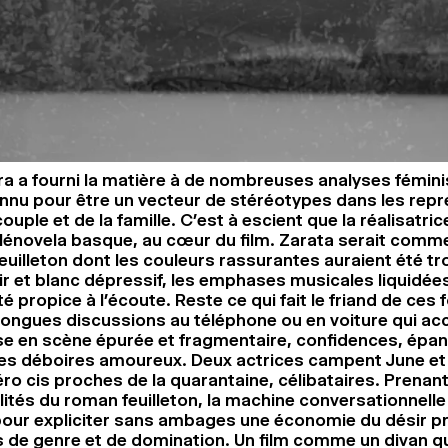
a a fourni la matière à de nombreuses analyses fémini
nnu pour être un vecteur de stéréotypes dans les rep
ouple et de la famille. C’est à escient que la réalisatr
lénovela basque, au cœur du film. Zarata serait comme 
euilleton dont les couleurs rassurantes auraient été t
ir et blanc dépressif, les emphases musicales liquidées
é propice à l’écoute. Reste ce qui fait le friand de ces
longues discussions au téléphone ou en voiture qui accu
e en scène épurée et fragmentaire, confidences, épa
es déboires amoureux. Deux actrices campent June et
o cis proches de la quarantaine, célibataires. Prenant
lités du roman feuilleton, la machine conversationnelle 
 pour expliciter sans ambages une économie du désir pr
 de genre et de domination. Un film comme un divan q