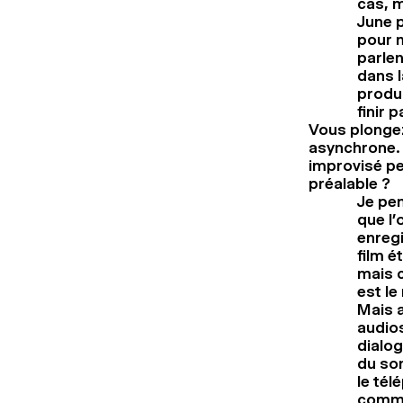
cas, m
June p
pour m
parlen
dans l
produc
finir
Vous plongez
asynchrone. 
improvisé pe
préalable ?
Je pen
que l’
enregi
film é
mais c
est le
Mais 
audios
dialog
du son
le tél
comme