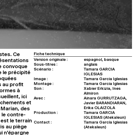
stes. Ce
Fiche technique
Version originale :
espagnol, basque
résentations
Sous-titres :
anglais
ice convoque
Scénario :
Tamara GARCIA
le précipité
IGLESIAS
roquées
Image :
Tamara Garcia Iglesias
Montage :
Tamara Garcia Iglesias
 au profit
Son :
Xabier Erkizia, Ines
 formes à
Almiron
eillent, ici
Avec :
Ainara GURRUTZAGA,
nchements et
Javier BARANDIARAN,
Erika OLAIZOLA
 Marian, des
Production :
Tamara GARCIA
 le contre-
IGLESIAS (Atekaleun)
est le terrain
Contact :
Tamara García Iglesias
is au piège
(Atekaleun)
ui n’épargne