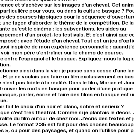
ence et s’achève sur les images d’un cheval. Cet animal
 particulière pour vous, ou dans la culture basque ? Po
vers des courses hippiques pour la séquence d’ouvertur
t une façon d’aborder le thème de la compétition. De l
nte qu’est le cinéma : les subventions, les aides au
ppement d’un projet, les festivals. Et c’est ainsi que
imposé : avec l’étude d’un cheval. Tout est un jeu d’opti
ussi inspirée de mon expérience personnelle : quand j’é
is voir mon père s’entraîner sur le champ de course.
ne entre l’espagnol et le basque. Expliquez-nous la logi
tion.
ctionne ainsi dans la vie : je passe sans cesse d’une la
e. Et je ne voulais pas faire un film exclusivement en ba
 n’est pas fidèle à la réalité. Dans le film, Marian et Jun
trouver les mots en basque pour parler d’une pratique 
asque, parler, écrire et faire des films en basque est 
que.
r fait le choix d’un noir et blanc, sobre et sérieux ?
que c’est très théâtral. Comme si je plantais le décor. 
gralité du film autour de chez moi. J’écris des textes et j
se. Le format 2:35 est fait pour des choses beaucoup
es », ou pour des paysages, et quand on l’utilise pour p