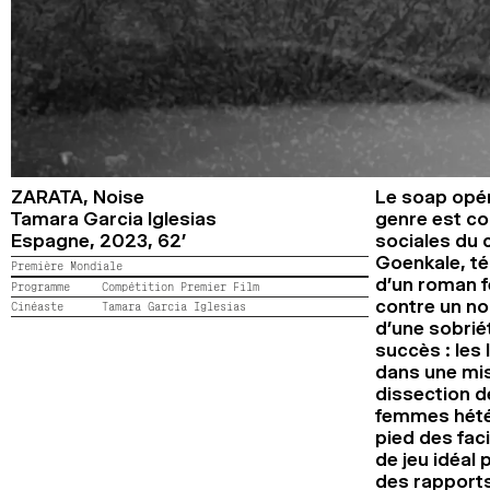
ZARATA,
Noise
Le soap opér
Tamara Garcia Iglesias
genre est co
Espagne,
2023,
62’
sociales du c
Goenkale, té
Première Mondiale
d’un roman f
Programme
Compétition Premier Film
contre un no
Cinéaste
Tamara Garcia Iglesias
d’une sobriét
succès : les 
dans une mis
dissection d
femmes hétér
pied des faci
de jeu idéal
des rapports