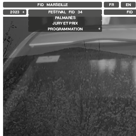
FID MARSEILLE
FR
EN
2023
FESTIVAL FID
34
FID 
PALMARÈS
2025
JURY ET PRIX
2024
PROGRAMMATION
2022
2021
Films en compétition
2020
Compétition Internationale
2019
Compétition Française
2018
Compétition Premier Film
Compétition Flash
Compétition Ciné+
Autres joyaux
Rétrospectives
Rétrospective Whit Stillman
Rétrospective Laure Prouvost
Rétrospective Paul Vecchiali
Autres programmes
Séances spéciales
Jeune Public
Ouverture / Cloture