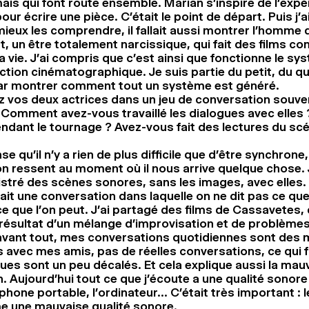
ais qui font route ensemble. Marian s’inspire de l’expé
our écrire une pièce. C’était le point de départ. Puis j’a
ieux les comprendre, il fallait aussi montrer l’homme d
t, un être totalement narcissique, qui fait des films co
a vie. J’ai compris que c’est ainsi que fonctionne le s
tion cinématographique. Je suis partie du petit, du qu
 par montrer comment tout un système est généré.
 vos deux actrices dans un jeu de conversation souve
Comment avez-vous travaillé les dialogues avec elles
ndant le tournage ? Avez-vous fait des lectures du scé
se qu’il n’y a rien de plus difficile que d’être synchrone
on ressent au moment où il nous arrive quelque chose. J
stré des scènes sonores, sans les images, avec elles. 
tait une conversation dans laquelle on ne dit pas ce que 
e que l’on peut. J’ai partagé des films de Cassavetes, 
 résultat d’un mélange d’improvisation et de problème
avant tout, mes conversations quotidiennes sont des
 avec mes amis, pas de réelles conversations, ce qui f
ues sont un peu décalés. Et cela explique aussi la mauv
. Aujourd’hui tout ce que j’écoute a une qualité sonore
éphone portable, l’ordinateur… C’était très important : l
 une mauvaise qualité sonore.