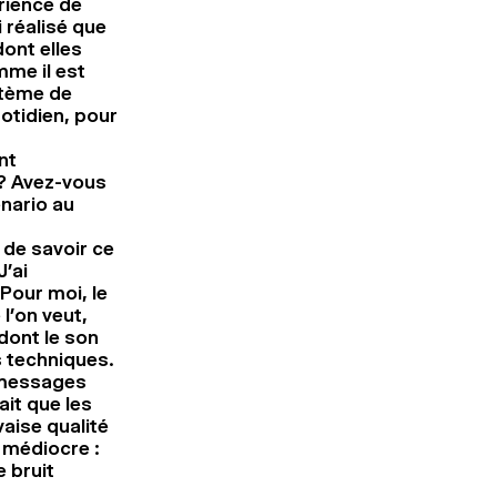
rience de
i réalisé que
ont elles
mme il est
ystème de
otidien, pour
nt
 ? Avez-vous
nario au
, de savoir ce
’ai
Pour moi, le
l’on veut,
dont le son
s techniques.
 messages
ait que les
aise qualité
 médiocre :
e bruit