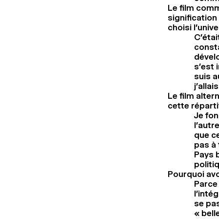
Le film comm
signification
choisi l’uni
C’étai
consta
dévelo
s’est 
suis a
j’alla
Le film alter
cette réparti
Je fon
l’autr
que ce
pas à 
Pays b
politi
Pourquoi avoi
Parce 
l’inté
se pas
« bell