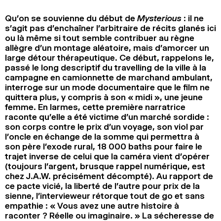
2024
2022
2020
2018
Qu’on se souvienne du début de
Mysterious
: il ne
s’agit pas d’enchaîner l’arbitraire de récits glanés ici
RECHERCHE
ou là même si tout semble contribuer au règne
allègre d’un montage aléatoire, mais d’amorcer un
large détour thérapeutique. Ce début, rappelons le,
passé le long descriptif du travelling de la ville à la
campagne en camionnette de marchand ambulant,
interroge sur un mode documentaire que le film ne
quittera plus, y compris à son « midi », une jeune
femme. En larmes, cette première narratrice
raconte qu’elle a été victime d’un marché sordide :
son corps contre le prix d’un voyage, son viol par
l’oncle en échange de la somme qui permettra à
son père l’exode rural, 18 000 baths pour faire le
trajet inverse de celui que la caméra vient d’opérer
(toujours l’argent, brusque rappel numérique, est
chez J.A.W. précisément décompté). Au rapport de
ce pacte vicié, la liberté de l’autre pour prix de la
sienne, l’intervieweur rétorque tout de go et sans
empathie : « Vous avez une autre histoire à
raconter ? Réelle ou imaginaire. » La sécheresse de