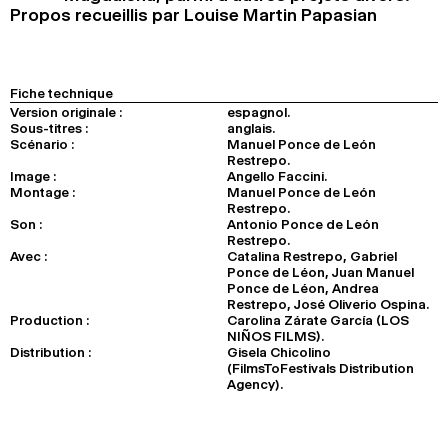
Propos recueillis par Louise Martin Papasian
Fiche technique
Version originale :
espagnol.
Sous-titres :
anglais.
Scénario :
Manuel Ponce de León
Restrepo.
Image :
Angello Faccini.
Montage :
Manuel Ponce de León
Restrepo.
Son :
Antonio Ponce de León
Restrepo.
Avec :
Catalina Restrepo, Gabriel
Ponce de Léon, Juan Manuel
Ponce de Léon, Andrea
Restrepo, José Oliverio Ospina.
Production :
Carolina Zárate García (LOS
NIÑOS FILMS).
Distribution :
Gisela Chicolino
(FilmsToFestivals Distribution
Agency).