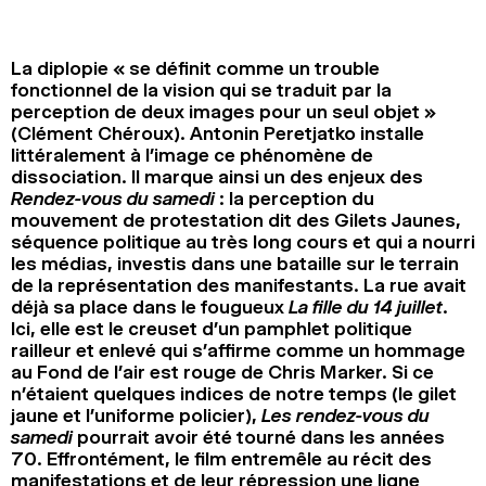
2024
2022
2020
2018
La diplopie « se définit comme un trouble
RECHERCHE
fonctionnel de la vision qui se traduit par la
perception de deux images pour un seul objet »
(Clément Chéroux). Antonin Peretjatko installe
littéralement à l’image ce phénomène de
dissociation. Il marque ainsi un des enjeux des
Rendez-vous du samedi
: la perception du
mouvement de protestation dit des Gilets Jaunes,
séquence politique au très long cours et qui a nourri
les médias, investis dans une bataille sur le terrain
de la représentation des manifestants. La rue avait
déjà sa place dans le fougueux
La fille du 14 juillet
.
Ici, elle est le creuset d’un pamphlet politique
railleur et enlevé qui s’affirme comme un hommage
au Fond de l’air est rouge de Chris Marker. Si ce
n’étaient quelques indices de notre temps (le gilet
jaune et l’uniforme policier),
Les rendez-vous du
samedi
pourrait avoir été tourné dans les années
70. Effrontément, le film entremêle au récit des
manifestations et de leur répression une ligne